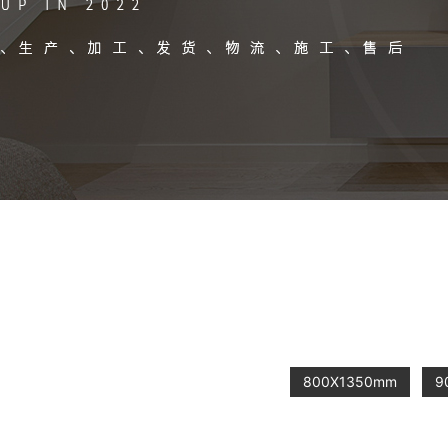
800X1350mm
9