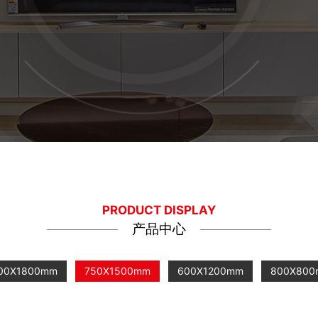
PRODUCT DISPLAY
产品中心
00X1800mm
750X1500mm
600X1200mm
800X80