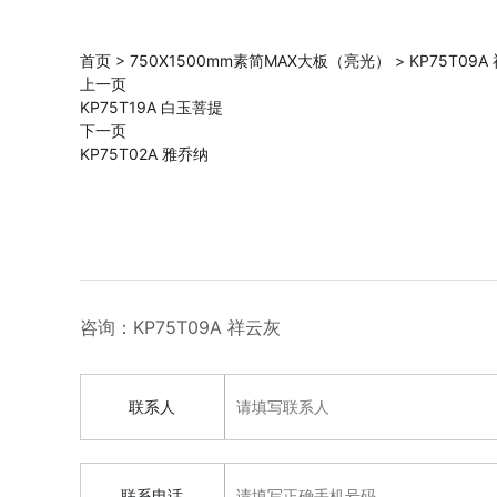
首页
>
750X1500mm素简MAX大板（亮光）
>
KP75T09A
上一页
KP75T19A 白玉菩提
下一页
KP75T02A 雅乔纳
咨询：KP75T09A 祥云灰
联系人
联系电话